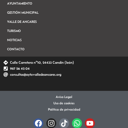
AYUNTAMIENTO
GESTIÓN MUNICIPAL
VALLE DE ANCARES
TURISMO
NOTICIAS
CONTACTO
Calle Carretera nº10, 24433 Candín (león)
987 56 42 04
consultas@aytovalledeancares.org
Aviso Legal
Uso de cookies
Política de privacidad
F
I
T
W
Y