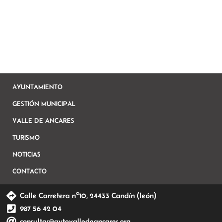
AYUNTAMIENTO
GESTIÓN MUNICIPAL
VALLE DE ANCARES
TURISMO
NOTICIAS
CONTACTO
Calle Carretera nº10, 24433 Candín (león)
987 56 42 04
consultas@aytovalledeancares.org