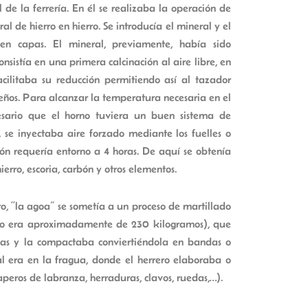
de la ferrería. En él se realizaba la operación de
al de hierro en hierro. Se introducía el mineral y el
 en capas. El mineral, previamente, había sido
sistía en una primera calcinación al aire libre, en
acilitaba su reducción permitiendo así al tazador
ueños. Para alcanzar la temperatura necesaria en el
esario que el horno tuviera un buen sistema de
, se inyectaba aire forzado mediante los fuelles o
ión requería entorno a 4 horas. De aquí se obtenía
erro, escoria, carbón y otros elementos.
o, “la agoa” se sometía a un proceso de martillado
eso era aproximadamente de 230 kilogramos), que
zas y la compactaba conviertiéndola en bandas o
nal era en la fragua, donde el herrero elaboraba o
aperos de labranza, herraduras, clavos, ruedas,…).