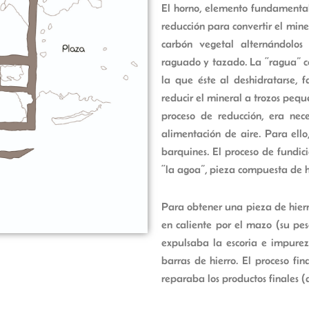
El horno, elemento fundamental 
reducción para convertir el miner
carbón vegetal alternándolos
raguado y tazado. La “ragua” con
la que éste al deshidratarse, f
reducir el mineral a trozos peq
proceso de reducción, era nec
alimentación de aire. Para ello
barquines. El proceso de fundic
“la agoa”, pieza compuesta de hi
Para obtener una pieza de hierr
en caliente por el mazo (su p
expulsaba la escoria e impure
barras de hierro. El proceso fi
reparaba los productos finales (