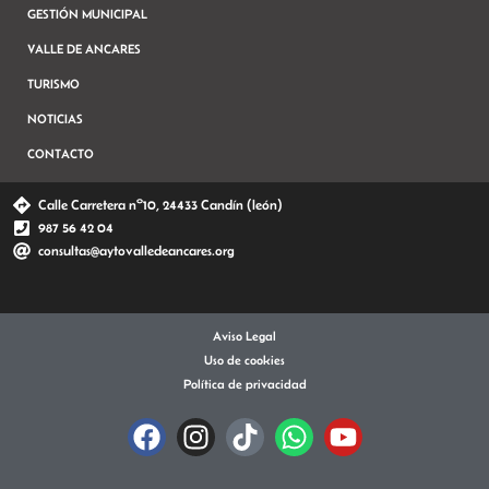
GESTIÓN MUNICIPAL
VALLE DE ANCARES
TURISMO
NOTICIAS
CONTACTO
Calle Carretera nº10, 24433 Candín (león)
987 56 42 04
consultas@aytovalledeancares.org
Aviso Legal
Uso de cookies
Política de privacidad
F
I
T
W
Y
a
n
i
h
o
c
s
k
a
u