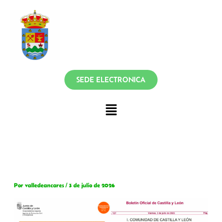
Ir
contenido
al
contenido
SEDE ELECTRONICA
Menú
Por
valledeancares
/
3 de julio de 2026